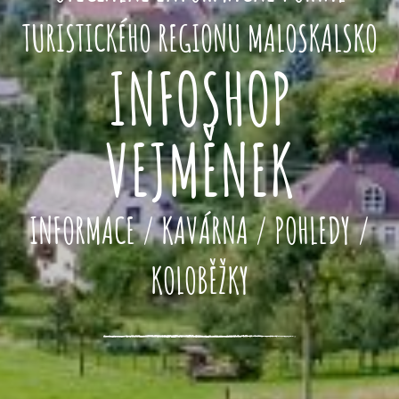
TURISTICKÉHO REGIONU MALOSKALSKO
INFOSHOP
VEJMĚNEK
INFORMACE / KAVÁRNA / POHLEDY /
KOLOBĚŽKY