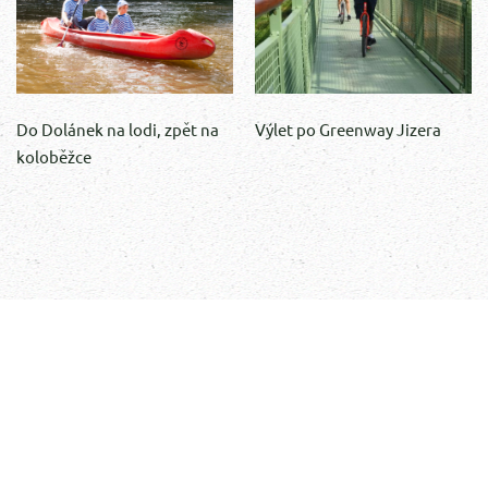
Do Dolánek na lodi, zpět na
Výlet po Greenway Jizera
koloběžce
SPORT
& ACTIVITY