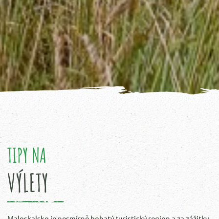
TIPY NA
VÝLETY
Maloskalsko je nesmírně bohatý turistický region a za zážitky